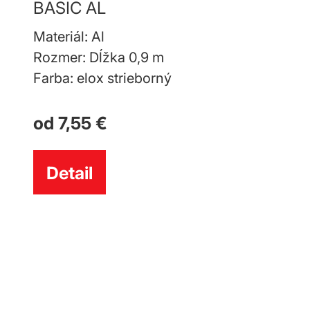
BASIC AL
Materiál: Al
Rozmer: Dĺžka 0,9 m
Farba: elox strieborný
od 7,55 €
Detail