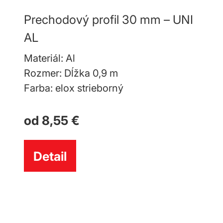
Prechodový profil 30 mm – UNI
Prec
AL
BAS
Materiál: Al
Mater
Rozmer: Dĺžka 0,9 m
Rozm
Farba: elox strieborný
Farba
od 8,55 €
od 7
Detail
De