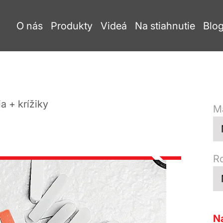
O nás
Produkty
Videá
Na stiahnutie
Blo
a + krížiky
Ma
R
Na