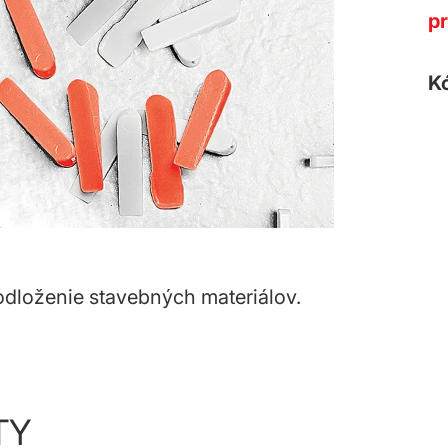
p
K
odloženie stavebných materiálov.
TY