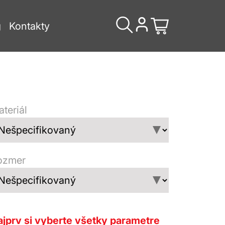
g
Kontakty
teriál
ozmer
jprv si vyberte všetky parametre