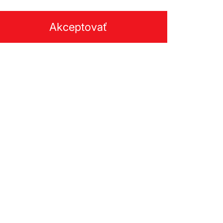
Akceptovať
TY
.o.
telefón:
+421 33 647 65 73
3/a
celox@celox.sk
né