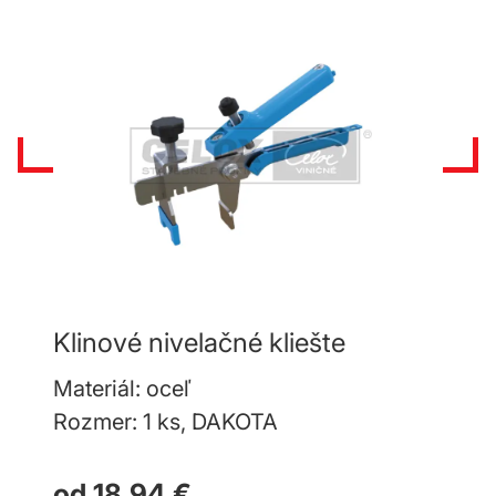
Klinové nivelačné kliešte
Nive
Materiál: oceľ
Mater
Rozmer: 1 ks, DAKOTA
Rozm
od 18,94 €
od 