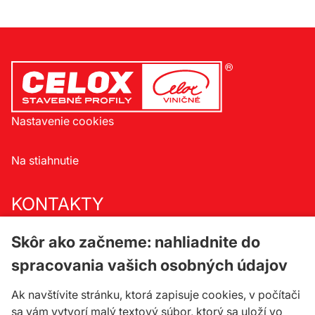
Nastavenie cookies
Na stiahnutie
KONTAKTY
Celox spol. s r.o.
Skôr ako začneme: nahliadnite do
Družstevná 33/a
spracovania vašich osobných údajov
900 23 Viničné
Ak navštívite stránku, ktorá zapisuje cookies, v počítači
telefón:
+421 33 647 65 73
sa vám vytvorí malý textový súbor, ktorý sa uloží vo