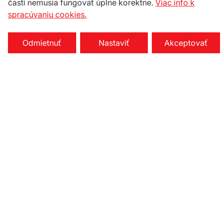
časti nemusia fungovať úplne korektne.
Viac info k
spracúvaniu cookies.
Odmietnuť
Nastaviť
Akceptovať
Nastavenie cookies
Na stiahnutie
KONTAKTY
Celox spol. s r.o.
Družstevná 33/a
900 23 Viničné