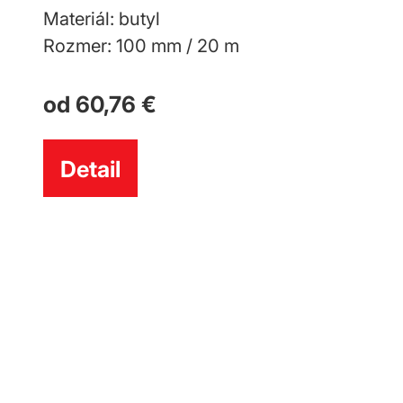
Materiál: butyl
Mater
Rozmer: 100 mm / 20 m
Rozm
od 60,76 €
od 
Detail
De