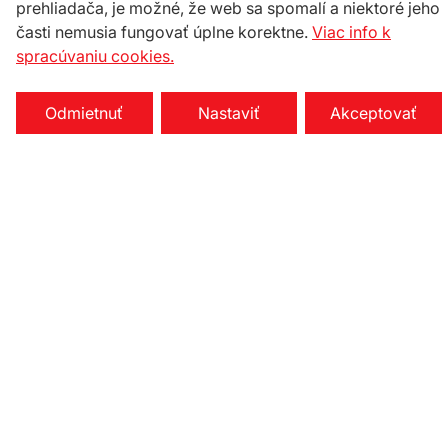
prehliadača, je možné, že web sa spomalí a niektoré jeho
časti nemusia fungovať úplne korektne.
Viac info k
spracúvaniu cookies.
Odmietnuť
Nastaviť
Akceptovať
Nastavenie cookies
Na stiahnutie
KONTAKTY
Celox spol. s r.o.
Družstevná 33/a
900 23 Viničné