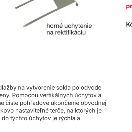
p
K
 dlažby na vytvorenie sokla po odvode
steny. Pomocou vertikálnych úchytov a
me čisté pohľadové ukončenie obvodnej
škovo nastaviteľné terče, na ktorých je
 do týchto úchytov je rýchla a