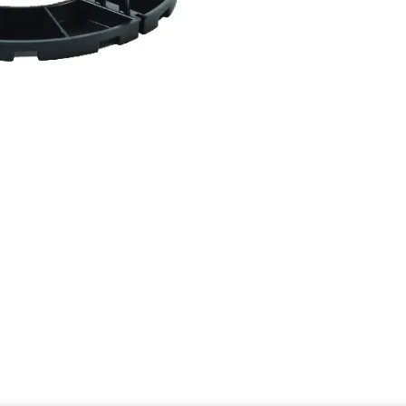
Samoniv
Materiál:
Rozmer:
od 9,6
Detai