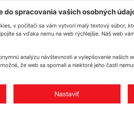
te do spracovania vašich osobných údaj
okies, v počítači sa vám vytvorí malý textový súbor, k
ripojíte sa vďaka nemu na web rýchlejšie. Náš web vá
ymnú analýzu návštevnosti a vylepšovanie našich web
 možné, že web sa spomalí a niektoré jeho časti nemu
Nastaviť
Na stiahnutie
KONTAK