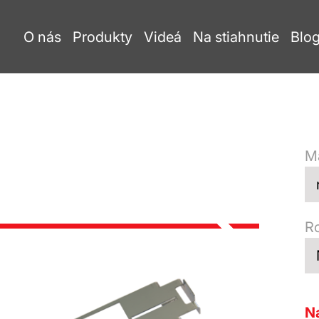
O nás
Produkty
Videá
Na stiahnutie
Blo
Ma
R
Na