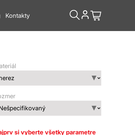
g
Kontakty
teriál
ozmer
jprv si vyberte všetky parametre