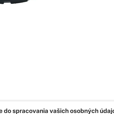
Samoniv
Materiál:
Rozmer:
od 9,6
Detai
te do spracovania vašich osobných údaj