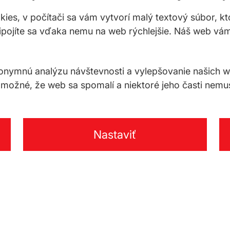
okies, v počítači sa vám vytvorí malý textový súbor, k
ripojíte sa vďaka nemu na web rýchlejšie. Náš web vá
ymnú analýzu návštevnosti a vylepšovanie našich web
 možné, že web sa spomalí a niektoré jeho časti nemu
Nastaviť
Na stiahnutie
KONTAK
Celox spol. s r