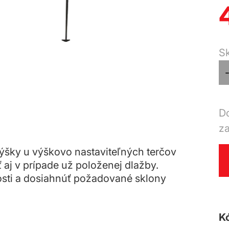
S
Do
z
výšky u výškovo nastaviteľných terčov
 aj v prípade už položenej dlažby.
sti a dosiahnúť požadované sklony
K