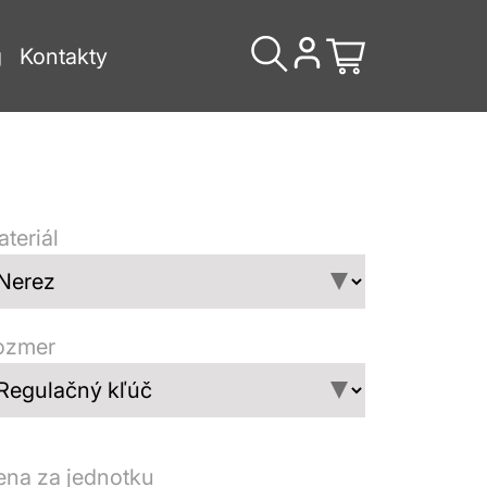
g
Kontakty
teriál
ozmer
ena za jednotku