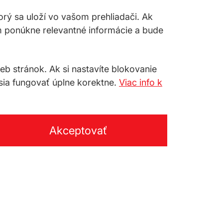
torý sa uloží vo vašom prehliadači. Ak
m ponúkne relevantné informácie a bude
 stránok. Ak si nastavíte blokovanie
sia fungovať úplne korektne.
Viac info k
Akceptovať
TY
.o.
telefón:
+421 33 647 65 73