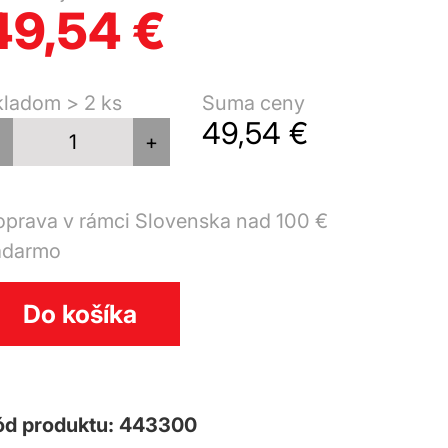
49,54 €
kladom > 2 ks
Suma ceny
49,54 €
-
+
prava v rámci Slovenska nad 100 €
adarmo
Do košíka
ód produktu: 443300