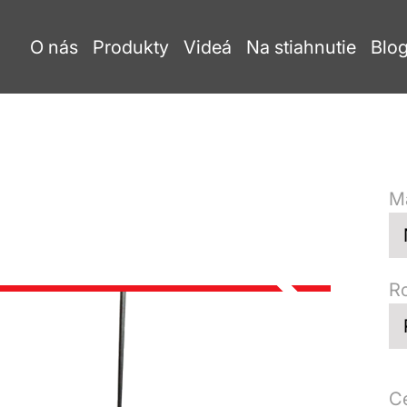
O nás
Produkty
Videá
Na stiahnutie
Blo
Ma
R
C