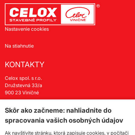
Nastavenie cookies
Na stiahnutie
KONTAKTY
Celox spol. s r.o.
Družstevná 33/a
900 23 Viničné
telefón:
+421 33 647 65 73
Skôr ako začneme: nahliadnite do
celox@celox.sk
spracovania vašich osobných údajov
Ak navštívite stránku, ktorá zapisuje cookies, v počítači