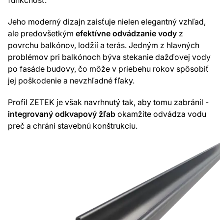
funkčnosť.
Jeho moderný dizajn zaisťuje nielen elegantný vzhľad,
ale predovšetkým
efektívne odvádzanie vody
z
povrchu balkónov, lodžií a terás. Jedným z hlavných
problémov pri balkónoch býva stekanie dažďovej vody
po fasáde budovy, čo môže v priebehu rokov spôsobiť
jej poškodenie a nevzhľadné fľaky.
Profil ZETEK je však navrhnutý tak, aby tomu zabránil -
integrovaný odkvapový žľab
okamžite odvádza vodu
preč a chráni stavebnú konštrukciu.