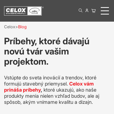
Celox
Blog
Príbehy, ktoré dávajú
novú tvár vašim
projektom.
Vstúpte do sveta inovácií a trendov, ktoré
formujú stavebný priemysel.
Celox vám
prináša príbehy
,
ktoré ukazujú, ako naše
produkty menia nielen vzhľad budov, ale aj
spôsob, akým vnímame kvalitu a dizajn.