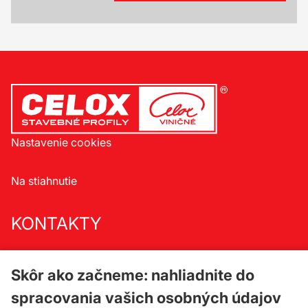
Nastavenie cookies
Na stiahnutie
KONTAKTY
Celox spol. s r.o.
Družstevná 33/a
Skôr ako začneme: nahliadnite do
900 23 Viničné
spracovania vašich osobných údajov