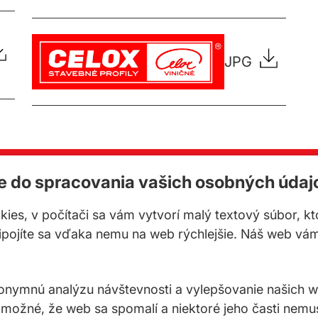
JPG
te do spracovania vašich osobných údaj
Na stiahnutie
KONTAK
okies, v počítači sa vám vytvorí malý textový súbor, k
Celox spol. s r
ripojíte sa vďaka nemu na web rýchlejšie. Náš web vá
Družstevná 3
900 23 Vinič
ymnú analýzu návštevnosti a vylepšovanie našich web
 možné, že web sa spomalí a niektoré jeho časti nemu