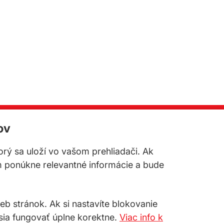
ov
TY
torý sa uloží vo vašom prehliadači. Ak
.o.
telefón:
+421 33 647 65 73
m ponúkne relevantné informácie a bude
3/a
celox@celox.sk
né
 stránok. Ak si nastavíte blokovanie
sia fungovať úplne korektne.
Viac info k