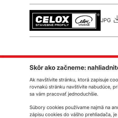
JPG
Skôr ako začneme: nahliadni
Ak navštívite stránku, ktorá zapisuje co
rovnakú stránku navštívite nabudúce, p
sa vám pracovať jednoduchšie.
Súbory cookies používame najmä na anon
zápisu cookies do vášho prehliadača, je
Nastavenie cookies