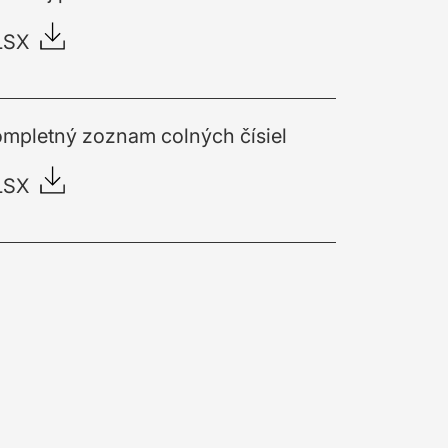
LSX
mpletný zoznam colných čísiel
LSX