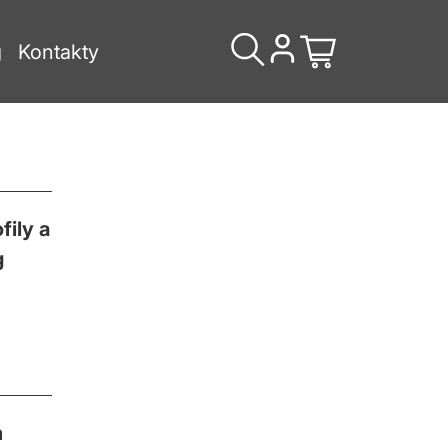
g
Kontakty
fily a
g
n