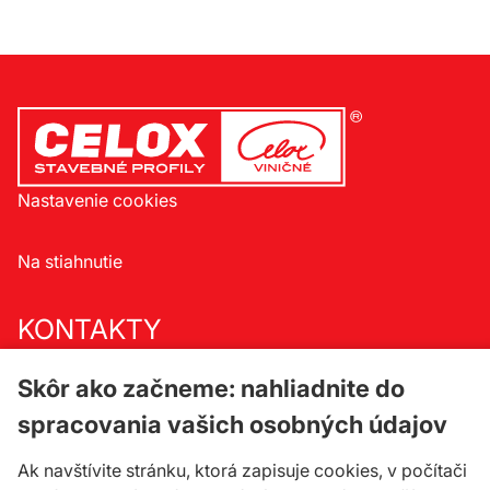
Nastavenie cookies
Na stiahnutie
KONTAKTY
Celox spol. s r.o.
Skôr ako začneme: nahliadnite do
Družstevná 33/a
spracovania vašich osobných údajov
900 23 Viničné
Ak navštívite stránku, ktorá zapisuje cookies, v počítači
telefón:
+421 33 647 65 73