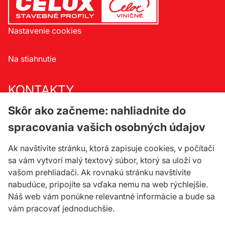
Nastavenie cookies
Na stiahnutie
KONTAKTY
Skôr ako začneme: nahliadnite do
Celox spol. s r.o.
Družstevná 33/a
spracovania vašich osobných údajov
900 23 Viničné
Ak navštívite stránku, ktorá zapisuje cookies, v počítači
sa vám vytvorí malý textový súbor, ktorý sa uloží vo
telefón:
+421 33 647 65 73
vašom prehliadači. Ak rovnakú stránku navštívite
celox@celox.sk
nabudúce, pripojíte sa vďaka nemu na web rýchlejšie.
Náš web vám ponúkne relevantné informácie a bude sa
vám pracovať jednoduchšie.